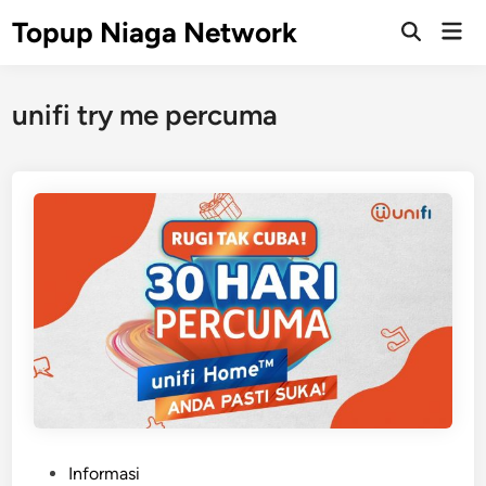
Skip
Topup Niaga Network
Mai
to
Open
Men
Search
content
unifi try me percuma
P
Informasi