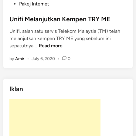
o
Pakej Internet
s
t
Unifi Melanjutkan Kempen TRY ME
e
Unifi, salah satu servis Telekom Malaysia (TM) telah
d
melanjutkan kempen TRY ME yang sebelum ini
i
U
sepatutnya …
Read more
n
n
by
Amir
•
July 6, 2020
•
0
i
f
i
M
Iklan
e
l
a
n
j
u
t