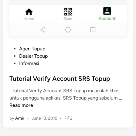
P
Agen Topup
o
Dealer Topup
s
Informasi
t
e
Tutorial Verify Account SRS Topup
d
Tutorial Verify Account SRS Topup ini adalah khas
i
T
untuk pengguna aplikasi SRS Topup yang sebelum …
n
u
Read more
t
by
Amir
•
June 13, 2019
•
2
o
r
i