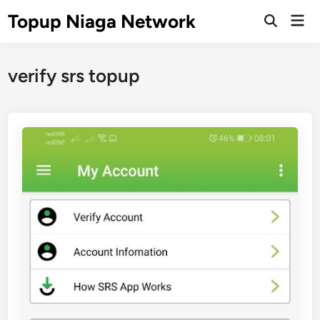
Skip
Topup Niaga Network
Mai
to
Open
Men
Search
content
verify srs topup