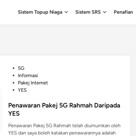
Sistem Topup Niaga
Sistem SRS
Penafian
P
5G
o
Informasi
s
Pakej Internet
t
YES
e
d
Penawaran Pakej 5G Rahmah Daripada
i
YES
n
Penawaran Pakej 5G Rahmah telah diumumkan oleh
YES dan saya boleh katakan penawarannya adalah