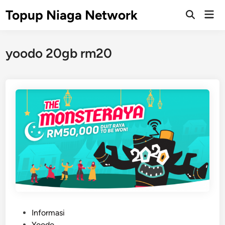
Skip
Topup Niaga Network
Mai
to
Open
Men
Search
content
yoodo 20gb rm20
P
Informasi
o
Yoodo