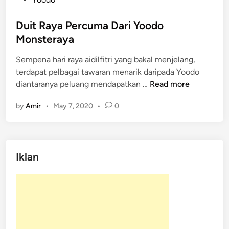
s
t
Duit Raya Percuma Dari Yoodo
e
Monsteraya
d
Sempena hari raya aidilfitri yang bakal menjelang,
i
terdapat pelbagai tawaran menarik daripada Yoodo
n
D
diantaranya peluang mendapatkan …
Read more
u
by
Amir
•
May 7, 2020
•
0
i
t
R
a
Iklan
y
a
P
e
r
c