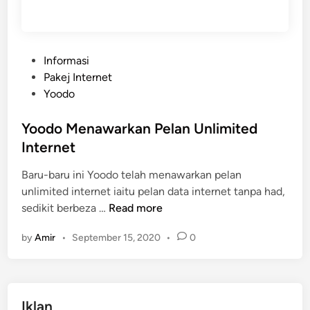
P
Informasi
o
Pakej Internet
s
Yoodo
t
e
Yoodo Menawarkan Pelan Unlimited
d
Internet
i
Baru-baru ini Yoodo telah menawarkan pelan
n
unlimited internet iaitu pelan data internet tanpa had,
Y
sedikit berbeza …
Read more
o
by
Amir
•
September 15, 2020
•
0
o
d
o
M
Iklan
e