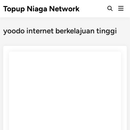
Skip
Topup Niaga Network
Mai
to
Open
Men
Search
content
yoodo internet berkelajuan tinggi