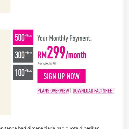
an tanpa had dimana tiada had quota diberikan