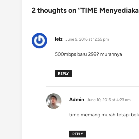
2 thoughts on “
TIME Menyediakan
says:
leiz
June 9, 2016 at 12:55 pm
500mbps baru 299? murahnya
REPLY
says:
Admin
June 10, 2016 at 4:23 am
time memang murah tetapi bel
REPLY