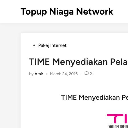
Skip
Topup Niaga Network
to
content
Posted
Pakej Internet
in
TIME Menyediakan Pela
by
Amir
•
March 24, 2016
•
2
TIME Menyediakan Pe