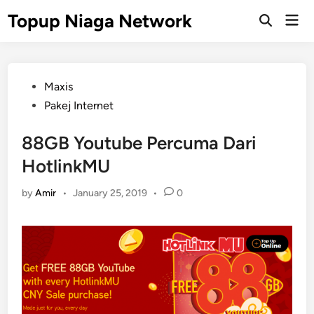
Skip
Topup Niaga Network
Mai
to
Open
Men
Search
content
Posted
Maxis
in
Pakej Internet
88GB Youtube Percuma Dari
HotlinkMU
by
Amir
•
January 25, 2019
•
0