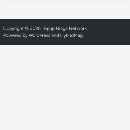
Copyright © 2026
Topup Niaga Network
.
Powered by
WordPress
and
HybridMag
.