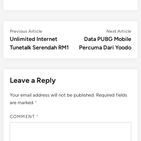
Post
Previous
Nex
Previous Article
Next Article
article:
artic
Unlimited Internet
Data PUBG Mobile
navigation
Tunetalk Serendah RM1
Percuma Dari Yoodo
Leave a Reply
Your email address will not be published.
Required fields
are marked
*
COMMENT
*