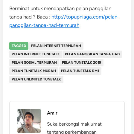
Berminat untuk mendapatkan pelan panggilan
tanpa had ? Baca :
http://topupniaga.com/pelan-
panggilan-tanpa-had-termurah
.
TAGGED
PELAN INTERNET TERMURAH
PELAN INTERNET TUNETALK
PELAN PANGGILAN TANPA HAD
PELAN SOSIAL TERMURAH
PELAN TUNETALK 2019
PELAN TUNETALK MURAH
PELAN TUNETALK RM1
PELAN UNLIMITED TUNETALK
Amir
Suka berkongsi maklumat
tentang perkembangan