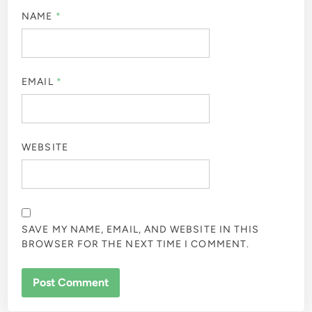
NAME
*
EMAIL
*
WEBSITE
SAVE MY NAME, EMAIL, AND WEBSITE IN THIS
BROWSER FOR THE NEXT TIME I COMMENT.