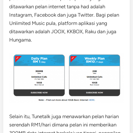
ditawarkan pelan internet tanpa had adalah
Instagram, Facebook dan juga Twitter. Bagi pelan
Unlimited Music pula, platform aplikasi yang
ditawarkan adalah JOOX, KKBOX, Raku dan juga
Hungama.
Selain itu, Tunetalk juga menawarkan pelan harian
serendah RM1/hari dimana pelan ini memberikan
300MB data internet berkelajuan tinggi, panggilan