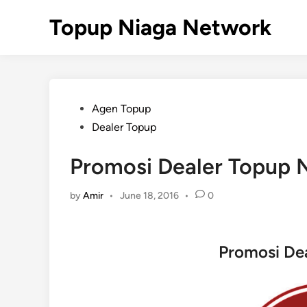
Skip
Topup Niaga Network
to
content
Posted
Agen Topup
in
Dealer Topup
Promosi Dealer Topup 
by
Amir
•
June 18, 2016
•
0
Promosi De