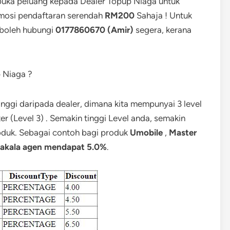
mbuka peluang kepada Dealer Topup Niaga untuk
osi pendaftaran serendah
RM200
Sahaja ! Untuk
 boleh hubungi
0177860670 (Amir)
segera, kerana
 Niaga ?
inggi daripada dealer, dimana kita mempunyai 3 level
ter (Level 3) . Semakin tinggi Level anda, semakin
oduk. Sebagai contoh bagi produk
Umobile
,
Master
nakala agen mendapat 5.0%
.