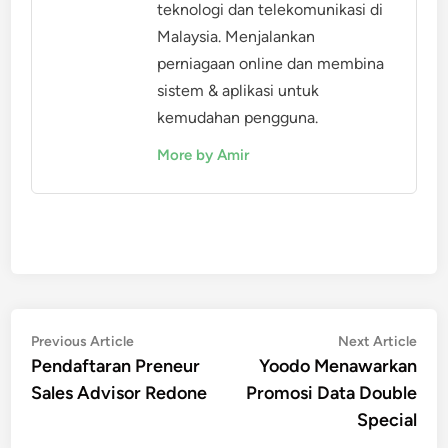
teknologi dan telekomunikasi di
Malaysia. Menjalankan
perniagaan online dan membina
sistem & aplikasi untuk
kemudahan pengguna.
More by Amir
Post
Previous
Nex
Previous Article
Next Article
article:
artic
Pendaftaran Preneur
Yoodo Menawarkan
navigation
Sales Advisor Redone
Promosi Data Double
Special