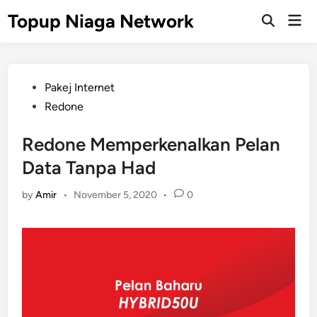
Skip
Topup Niaga Network
Mai
to
Open
Men
Search
content
Posted
Pakej Internet
in
Redone
Redone Memperkenalkan Pelan
Data Tanpa Had
by
Amir
•
November 5, 2020
•
0