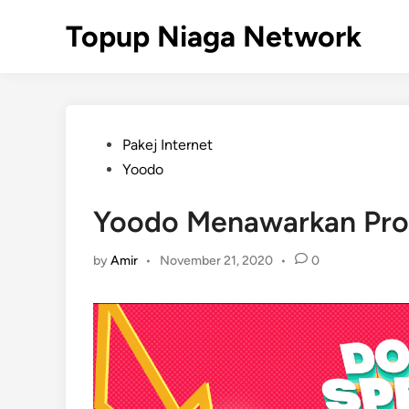
Skip
Topup Niaga Network
to
content
Posted
Pakej Internet
in
Yoodo
Yoodo Menawarkan Prom
by
Amir
•
November 21, 2020
•
0