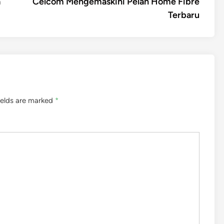
article:
a
Celcom Mengemaskini Pelan Home Fibre
Terbaru
ields are marked
*