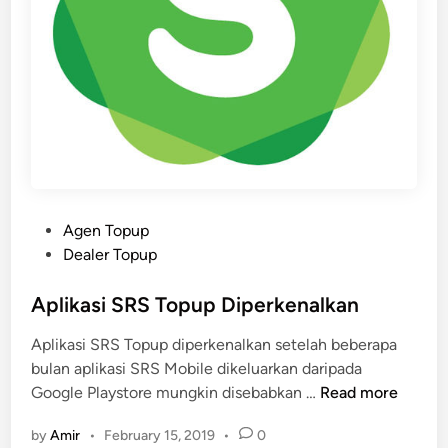
a
r
a
n
T
I
M
E
B
I
P
Agen Topup
L
o
Dealer Topup
L
s
S
t
Aplikasi SRS Topup Diperkenalkan
R
e
Aplikasi SRS Topup diperkenalkan setelah beberapa
S
d
bulan aplikasi SRS Mobile dikeluarkan daripada
T
i
A
Google Playstore mungkin disebabkan …
Read more
o
n
p
p
by
Amir
•
February 15, 2019
•
0
l
u