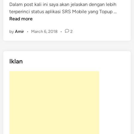
Dalam post kali ini saya akan jelaskan dengan lebih
R
d
S
terperinci status aplikasi SRS Mobile yang Topup …
S
i
t
Read more
M
n
a
o
by
Amir
•
March 6, 2018
•
2
t
b
u
i
s
l
A
e
Iklan
p
l
i
k
a
s
i
S
R
S
M