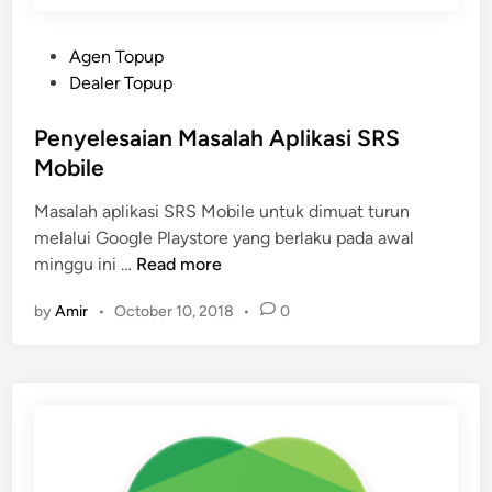
e
n
P
Agen Topup
a
o
Dealer Topup
l
s
k
t
Penyelesaian Masalah Aplikasi SRS
a
e
Mobile
n
d
Masalah aplikasi SRS Mobile untuk dimuat turun
i
melalui Google Playstore yang berlaku pada awal
n
P
minggu ini …
Read more
e
by
Amir
•
October 10, 2018
•
0
n
y
e
l
e
s
a