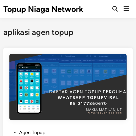
Skip
Topup Niaga Network
Mai
to
Open
Men
Search
content
aplikasi agen topup
P
Agen Topup