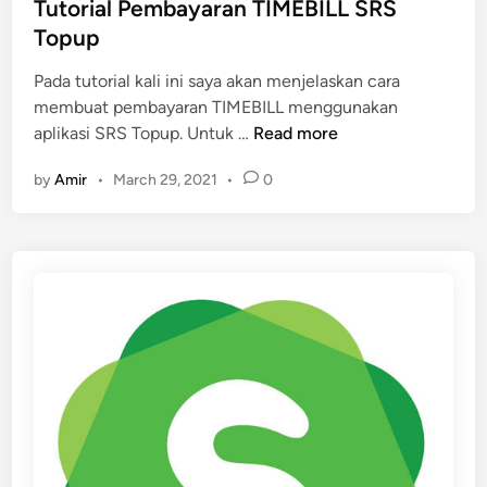
i
d
Tutorial Pembayaran TIMEBILL SRS
A
i
Topup
p
n
p
Pada tutorial kali ini saya akan menjelaskan cara
l
membuat pembayaran TIMEBILL menggunakan
e
T
aplikasi SRS Topup. Untuk …
Read more
A
u
by
Amir
•
March 29, 2021
•
0
p
t
p
o
S
r
t
i
o
a
r
l
e
P
e
m
b
a
y