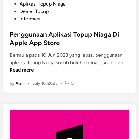
o
Aplikasi Topup Niaga
s
Dealer Topup
t
Informasi
e
d
Penggunaan Aplikasi Topup Niaga Di
i
Apple App Store
n
Bermula pada 10 Jun 2023 yang lepas, penggunaan
P
aplikasi Topup Niaga sudah boleh dimuat turun oleh …
e
Read more
n
by
Amir
•
July 16, 2023
•
0
g
g
u
n
a
a
n
A