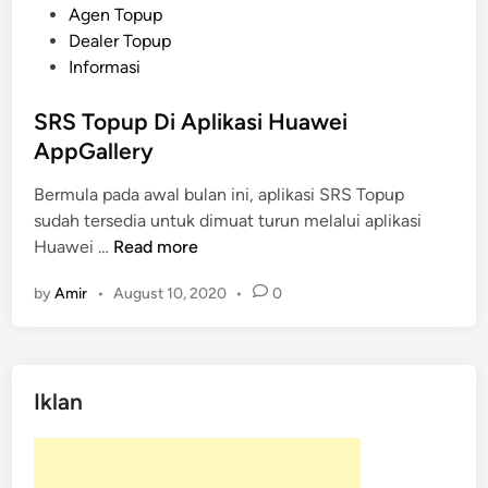
P
Agen Topup
o
Dealer Topup
s
Informasi
t
e
SRS Topup Di Aplikasi Huawei
d
AppGallery
i
Bermula pada awal bulan ini, aplikasi SRS Topup
n
sudah tersedia untuk dimuat turun melalui aplikasi
S
Huawei …
Read more
R
by
Amir
•
August 10, 2020
•
0
S
T
o
p
Iklan
u
p
D
i