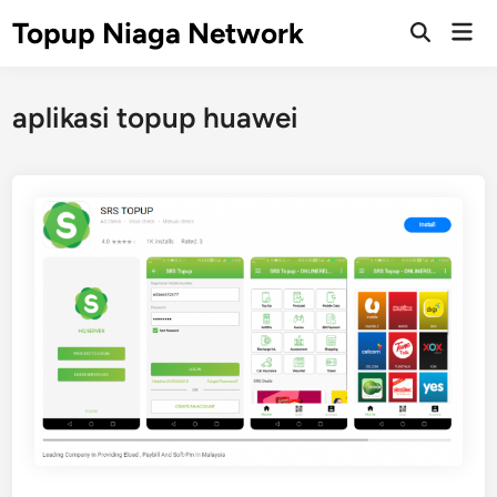
Skip
Topup Niaga Network
Mai
to
Open
Men
Search
content
aplikasi topup huawei