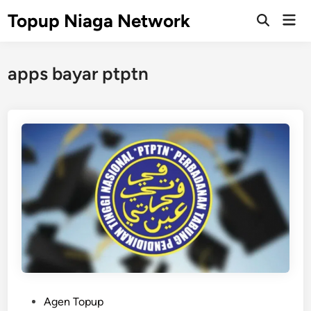
Skip
Topup Niaga Network
Mai
to
Open
Men
Search
content
apps bayar ptptn
P
Agen Topup