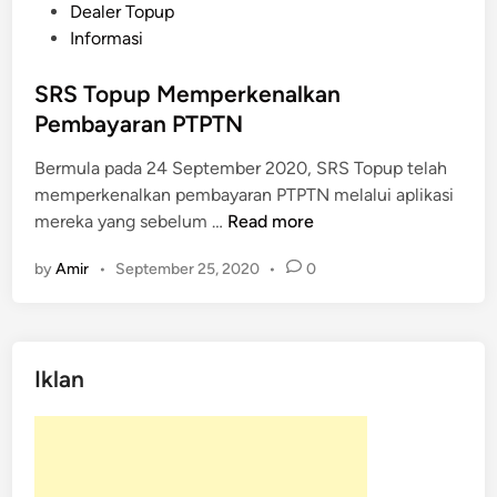
o
Dealer Topup
s
Informasi
t
e
SRS Topup Memperkenalkan
d
Pembayaran PTPTN
i
Bermula pada 24 September 2020, SRS Topup telah
n
memperkenalkan pembayaran PTPTN melalui aplikasi
S
mereka yang sebelum …
Read more
R
by
Amir
•
September 25, 2020
•
0
S
T
o
p
Iklan
u
p
M
e
m