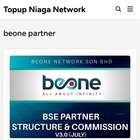
Skip
Topup Niaga Network
Mai
to
Open
Men
Search
content
beone partner