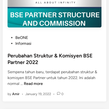
t
r
u
k
t
u
P
BeONE
r
o
Informasi
&
s
K
t
Perubahan Struktur & Komisyen BSE
o
e
Partner 2022
m
d
i
Sempena tahun baru, terdapat perubahan struktur &
i
s
komisyen BSE Partner untuk tahun 2022. Ini adalah
n
y
P
normal …
Read more
e
e
n
by
Amir
•
January 19, 2022
•
0
r
B
u
S
b
E