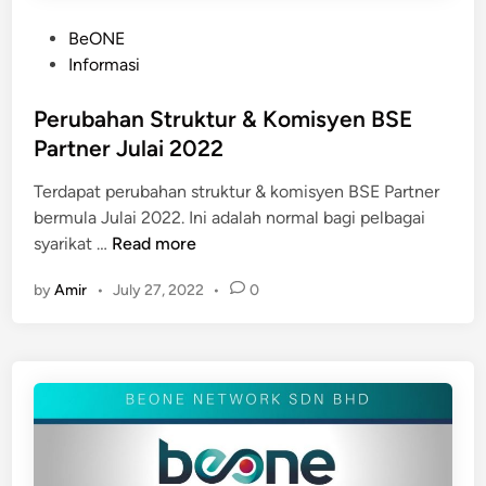
P
BeONE
o
Informasi
s
t
Perubahan Struktur & Komisyen BSE
e
Partner Julai 2022
d
Terdapat perubahan struktur & komisyen BSE Partner
i
bermula Julai 2022. Ini adalah normal bagi pelbagai
n
P
syarikat …
Read more
e
by
Amir
•
July 27, 2022
•
0
r
u
b
a
h
a
n
S