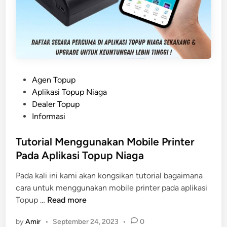
P
Agen Topup
o
Aplikasi Topup Niaga
s
Dealer Topup
t
Informasi
e
d
Tutorial Menggunakan Mobile Printer
i
Pada Aplikasi Topup Niaga
n
Pada kali ini kami akan kongsikan tutorial bagaimana
cara untuk menggunakan mobile printer pada aplikasi
T
Topup …
Read more
u
by
Amir
•
September 24, 2023
•
0
t