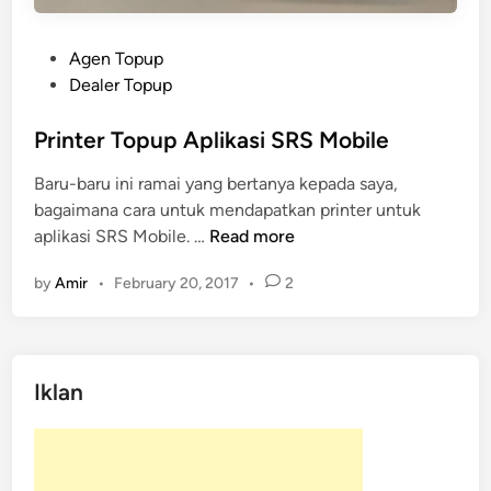
b
i
l
P
Agen Topup
e
o
Dealer Topup
P
s
r
t
Printer Topup Aplikasi SRS Mobile
i
e
Baru-baru ini ramai yang bertanya kepada saya,
n
d
bagaimana cara untuk mendapatkan printer untuk
t
i
P
aplikasi SRS Mobile. …
Read more
e
n
r
r
by
Amir
•
February 20, 2017
•
2
i
P
n
a
t
d
e
a
Iklan
r
A
T
p
o
l
p
i