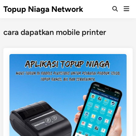
Skip
Topup Niaga Network
Mai
to
Open
Men
Search
content
cara dapatkan mobile printer