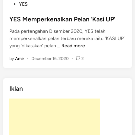
s
YES
t
e
YES Memperkenalkan Pelan ‘Kasi UP’
d
Pada pertengahan Disember 2020, YES telah
i
memperkenalkan pelan terbaru mereka iaitu ‘KASI UP’
n
Y
yang ‘dikatakan’ pelan …
Read more
E
by
Amir
•
December 16, 2020
•
2
S
M
e
m
Iklan
p
e
r
k
e
n
a