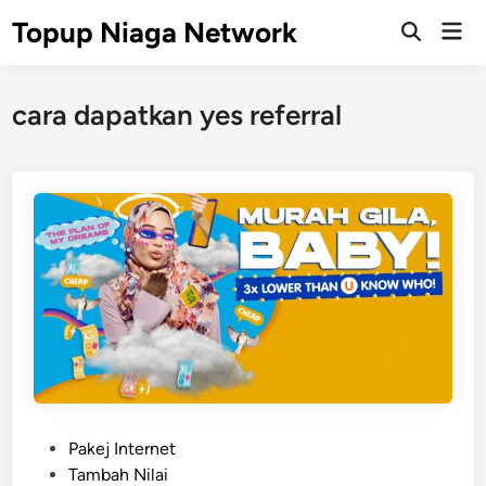
Skip
Topup Niaga Network
Mai
to
Open
Men
Search
content
cara dapatkan yes referral
P
Pakej Internet
o
Tambah Nilai