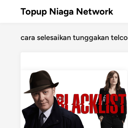
Skip
Topup Niaga Network
to
content
cara selesaikan tunggakan telco