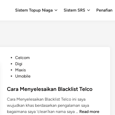
Sistem Topup Niaga
Sistem SRS
Penafian
P
Celcom
o
Digi
s
Maxis
t
Umobile
e
d
Cara Menyelesaikan Blacklist Telco
i
Cara Menyelesaikan Blacklist Telco ini saya
n
wujudkan khas berdasarkan pengalaman saya
C
bagaimana saya ‘clean’kan nama saya …
Read more