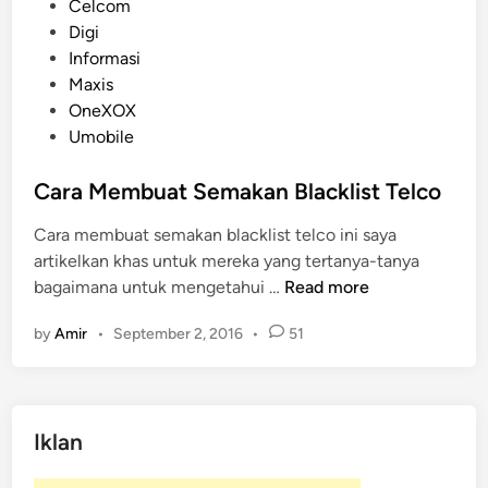
P
Celcom
o
Digi
s
Informasi
t
Maxis
e
OneXOX
d
Umobile
i
n
Cara Membuat Semakan Blacklist Telco
Cara membuat semakan blacklist telco ini saya
artikelkan khas untuk mereka yang tertanya-tanya
C
bagaimana untuk mengetahui …
Read more
a
by
Amir
•
September 2, 2016
•
51
r
a
M
e
Iklan
m
b