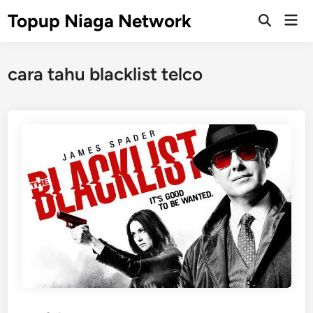
Skip
Topup Niaga Network
Mai
to
Open
Men
Search
content
cara tahu blacklist telco