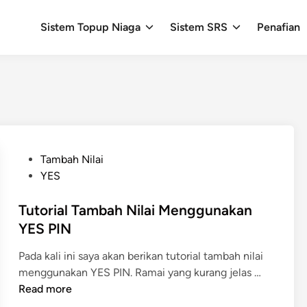
Sistem Topup Niaga
Sistem SRS
Penafian
P
Tambah Nilai
o
YES
s
t
Tutorial Tambah Nilai Menggunakan
e
YES PIN
d
Pada kali ini saya akan berikan tutorial tambah nilai
i
T
menggunakan YES PIN. Ramai yang kurang jelas …
n
u
Read more
t