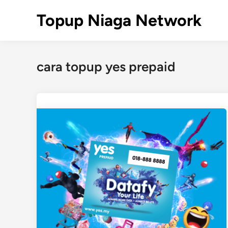
Skip
Topup Niaga Network
to
content
cara topup yes prepaid