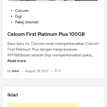
P
Celcom
o
Digi
s
Pakej Internet
t
e
Celcom First Platinum Plus 100GB
d
Baru-baru ini, Celcom telah memperkenalkan Celcom
i
First Platinum Plus dengan harga bulanan
n
C
RM188/bulan setelah Digi memperkenalkan pakej …
e
Read more
l
by
Amir
•
August 19, 2017
•
0
c
o
m
F
Iklan
i
r
s