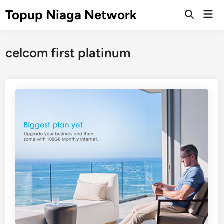
Skip
Topup Niaga Network
Mai
to
Open
Men
Search
content
celcom first platinum