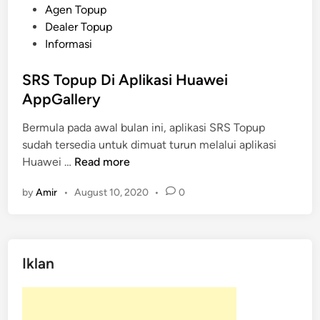
P
Agen Topup
o
Dealer Topup
s
Informasi
t
e
SRS Topup Di Aplikasi Huawei
d
AppGallery
i
Bermula pada awal bulan ini, aplikasi SRS Topup
n
sudah tersedia untuk dimuat turun melalui aplikasi
S
Huawei …
Read more
R
by
Amir
•
August 10, 2020
•
0
S
T
o
p
Iklan
u
p
D
i