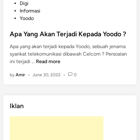
o
Digi
s
Informasi
t
Yoodo
e
d
Apa Yang Akan Terjadi Kepada Yoodo ?
i
Apa yang akan terjadi kepada Yoodo, sebuah jenama
n
syarikat telekomunikasi dibawah Celcom ? Persoalan
A
ini terjadi …
Read more
p
by
Amir
•
June 30, 2022
•
0
a
Y
a
n
Iklan
g
A
k
a
n