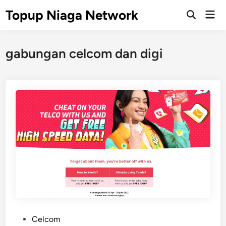
Skip
Topup Niaga Network
Mai
to
Open
Men
Search
content
gabungan celcom dan digi
P
Celcom