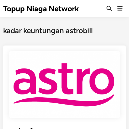
Skip
Topup Niaga Network
Mai
to
Open
Men
Search
content
kadar keuntungan astrobill