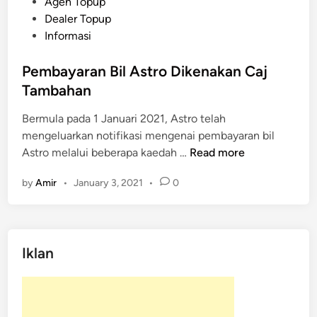
P
Agen Topup
o
Dealer Topup
s
Informasi
t
e
Pembayaran Bil Astro Dikenakan Caj
d
Tambahan
i
Bermula pada 1 Januari 2021, Astro telah
n
mengeluarkan notifikasi mengenai pembayaran bil
P
Astro melalui beberapa kaedah …
Read more
e
by
Amir
•
January 3, 2021
•
0
m
b
a
y
Iklan
a
r
a
n