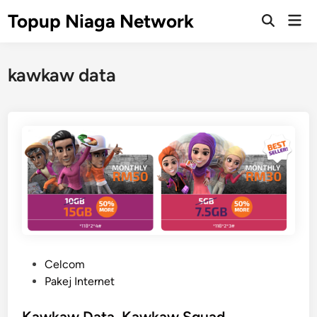
Skip
Topup Niaga Network
Mai
to
Open
Men
Search
content
kawkaw data
P
Celcom
o
Pakej Internet
s
t
Kawkaw Data, Kawkaw Squad