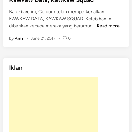
e
Baru-baru ini, Celcom telah memperkenalkan
d
KAWKAW DATA, KAWKAW SQUAD. Kelebihan ini
i
K
diberikan kepada mereka yang berumur …
Read more
n
a
by
Amir
•
June 21, 2017
•
0
w
k
a
w
Iklan
D
a
t
a
,
K
a
w
k
a