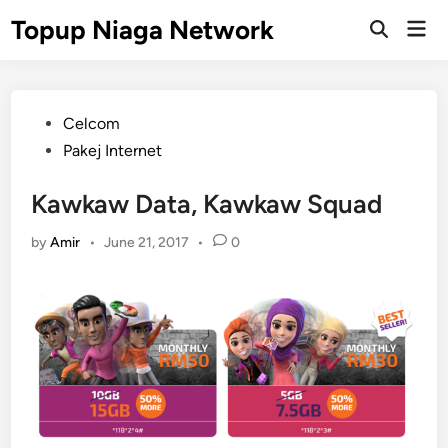
Skip
Topup Niaga Network
Mai
to
Open
Men
Search
content
Posted
Celcom
in
Pakej Internet
Kawkaw Data, Kawkaw Squad
by
Amir
•
June 21, 2017
•
0