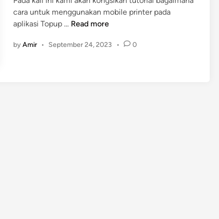
Pada kali ini kami akan kongsikan tutorial bagaimana
cara untuk menggunakan mobile printer pada
T
aplikasi Topup …
Read more
u
by
Amir
•
September 24, 2023
•
0
t
o
r
i
a
l
M
e
n
g
g
u
n
a
k