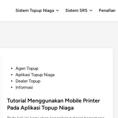
Sistem Topup Niaga
Sistem SRS
Penafian
P
Agen Topup
o
Aplikasi Topup Niaga
s
Dealer Topup
t
Informasi
e
d
Tutorial Menggunakan Mobile Printer
i
Pada Aplikasi Topup Niaga
n