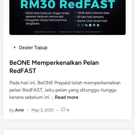
P
Dealer Topup
o
s
BeONE Memperkenalkan Pelan
t
RedFAST
e
Pada hari ini, BeONE Prepaid telah memperkenalkan
d
pelan RedFAST, iaitu pelan yang ditunggu-tunggu
i
B
kerana sebelum ini …
Read more
n
e
by
Amir
•
May 3, 2021
•
4
O
N
E
M