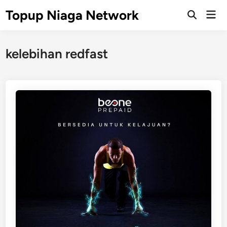
Skip
Topup Niaga Network
Mai
to
Open
Men
Search
content
kelebihan redfast