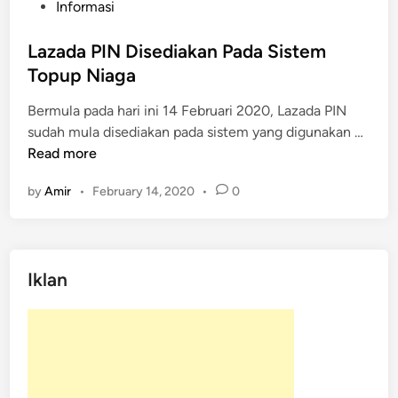
s
Informasi
t
e
Lazada PIN Disediakan Pada Sistem
d
Topup Niaga
i
Bermula pada hari ini 14 Februari 2020, Lazada PIN
n
L
sudah mula disediakan pada sistem yang digunakan …
a
Read more
z
by
Amir
•
February 14, 2020
•
0
a
d
a
P
Iklan
I
N
D
i
s
e