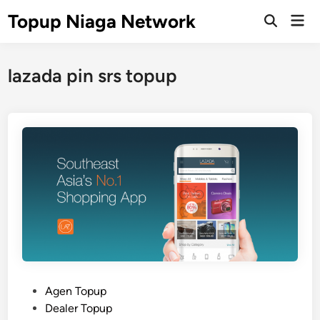
Skip
Topup Niaga Network
Mai
to
Open
Men
Search
content
lazada pin srs topup
P
Agen Topup
o
Dealer Topup