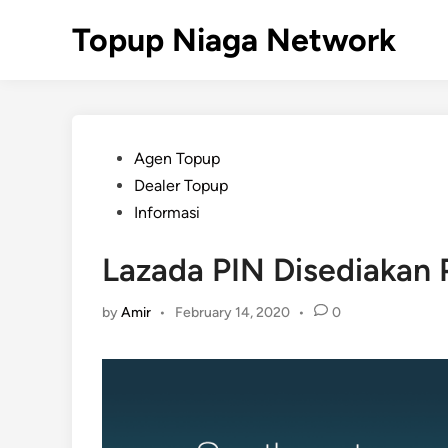
Skip
Topup Niaga Network
to
content
Posted
Agen Topup
in
Dealer Topup
Informasi
Lazada PIN Disediakan
by
Amir
•
February 14, 2020
•
0