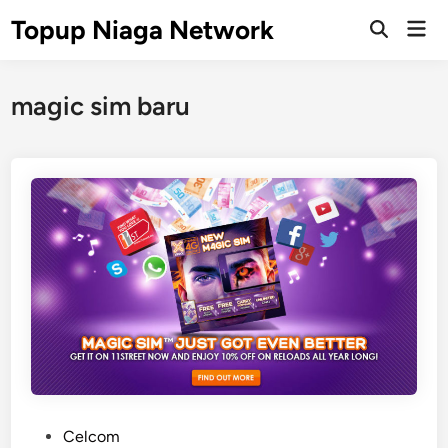
Skip
Topup Niaga Network
Mai
to
Open
Men
Search
content
magic sim baru
P
Celcom