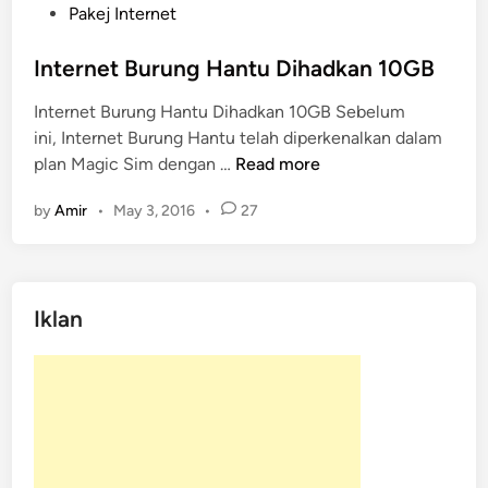
o
Pakej Internet
s
t
Internet Burung Hantu Dihadkan 10GB
e
Internet Burung Hantu Dihadkan 10GB Sebelum
d
ini, Internet Burung Hantu telah diperkenalkan dalam
i
I
plan Magic Sim dengan …
Read more
n
n
by
Amir
•
May 3, 2016
•
27
t
e
r
n
Iklan
e
t
B
u
r
u
n