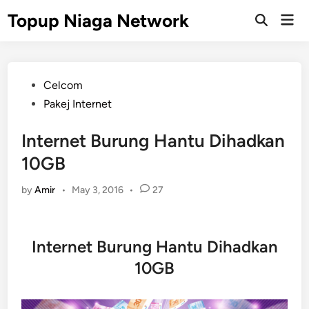
Skip
Topup Niaga Network
Mai
to
Open
Men
Search
content
Posted
Celcom
in
Pakej Internet
Internet Burung Hantu Dihadkan
10GB
by
Amir
•
May 3, 2016
•
27
Internet Burung Hantu Dihadkan
10GB