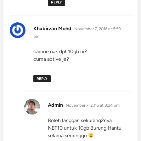
REPLY
says:
Khabirzan Mohd
November 7, 2016 at 5:50
pm
camne nak dpt 10gb ni?
cuma active je?
REPLY
says:
Admin
November 7, 2016 at 8:24 pm
Boleh langgan sekurang2nya
NET10 untuk 10gb Burung Hantu
selama seminggu