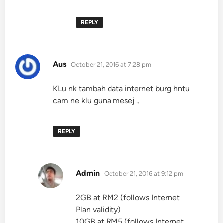
REPLY
says:
Aus
October 21, 2016 at 7:28 pm
KLu nk tambah data internet burg hntu
cam ne klu guna mesej ..
REPLY
says:
Admin
October 21, 2016 at 9:12 pm
2GB at RM2 (follows Internet
Plan validity)
10GB at RM5 (follows Internet