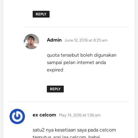
REPLY
says:
Admin
June 12, 2016 at 8:25 am
quota tersebut boleh digunakan
sampai pelan internet anda
expired
REPLY
says:
ex celcom
May 14, 2016 at 1:36 am
satu2 nya kesetiaan saya pada celcom
terputus. sori laa celcom. babai