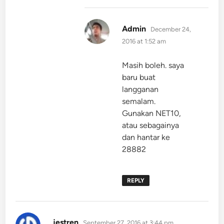
says:
Admin
December 24,
2016 at 1:52 am
Masih boleh. saya
baru buat
langganan
semalam.
Gunakan NET10,
atau sebagainya
dan hantar ke
28882
REPLY
says:
jestren
September 27, 2016 at 3:44 pm