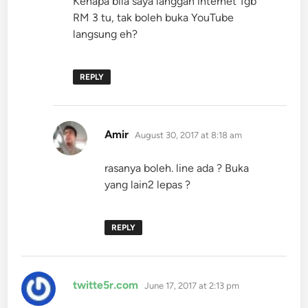
Kenapa bila saya langgan internet 1gb
RM 3 tu, tak boleh buka YouTube
langsung eh?
REPLY
says:
Amir
August 30, 2017 at 8:18 am
rasanya boleh. line ada ? Buka
yang lain2 lepas ?
REPLY
says:
twitte5r.com
June 17, 2017 at 2:13 pm