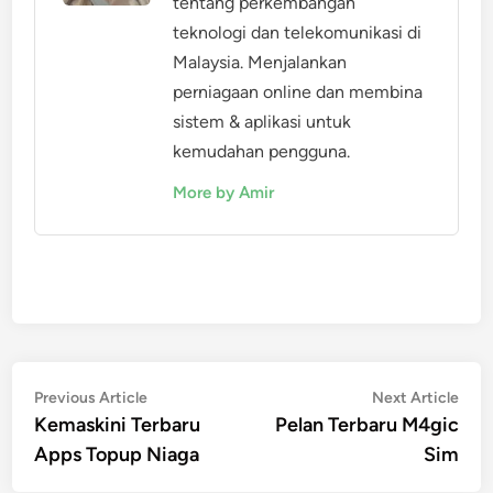
tentang perkembangan
teknologi dan telekomunikasi di
Malaysia. Menjalankan
perniagaan online dan membina
sistem & aplikasi untuk
kemudahan pengguna.
More by Amir
Post
Previous
Nex
Previous Article
Next Article
article:
artic
Kemaskini Terbaru
Pelan Terbaru M4gic
navigation
Apps Topup Niaga
Sim