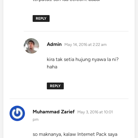
REPLY
says:
Admin
May 14, 2016 at 2:22 am
kira tak setia hujung nyawa la ni?
haha
REPLY
says:
Muhammad Zarief
May 3, 2016 at 10:01
pm
so maknanya, kalaw Internet Pack saya