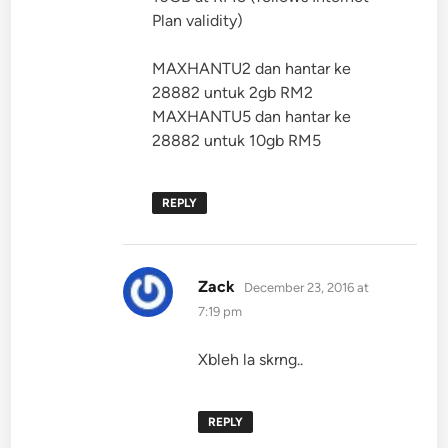
Plan validity)
MAXHANTU2 dan hantar ke
28882 untuk 2gb RM2
MAXHANTU5 dan hantar ke
28882 untuk 10gb RM5
REPLY
says:
Zack
December 23, 2016 at
7:19 pm
Xbleh la skrng..
REPLY