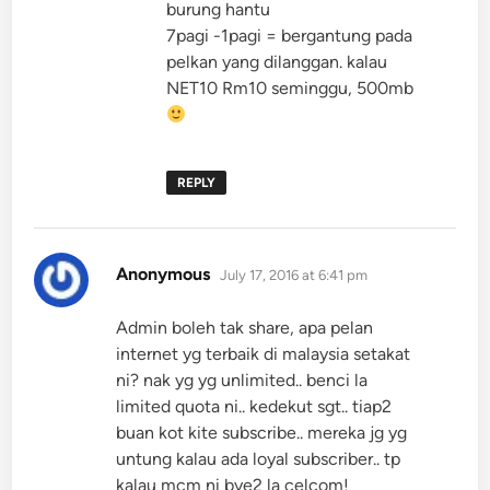
burung hantu
7pagi -1pagi = bergantung pada
pelkan yang dilanggan. kalau
NET10 Rm10 seminggu, 500mb
REPLY
says:
Anonymous
July 17, 2016 at 6:41 pm
Admin boleh tak share, apa pelan
internet yg terbaik di malaysia setakat
ni? nak yg yg unlimited.. benci la
limited quota ni.. kedekut sgt.. tiap2
buan kot kite subscribe.. mereka jg yg
untung kalau ada loyal subscriber.. tp
kalau mcm ni bye2 la celcom!