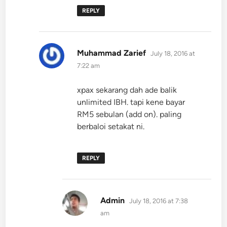
REPLY
says:
Muhammad Zarief
July 18, 2016 at
7:22 am
xpax sekarang dah ade balik
unlimited IBH. tapi kene bayar
RM5 sebulan (add on). paling
berbaloi setakat ni.
REPLY
says:
Admin
July 18, 2016 at 7:38
am