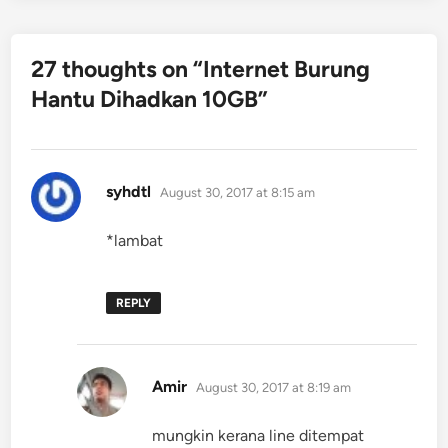
27 thoughts on “
Internet Burung
Hantu Dihadkan 10GB
”
says:
syhdtl
August 30, 2017 at 8:15 am
*lambat
REPLY
says:
Amir
August 30, 2017 at 8:19 am
mungkin kerana line ditempat