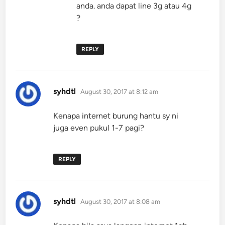
anda. anda dapat line 3g atau 4g
?
REPLY
says:
syhdtl
August 30, 2017 at 8:12 am
Kenapa internet burung hantu sy ni
juga even pukul 1-7 pagi?
REPLY
says:
syhdtl
August 30, 2017 at 8:08 am