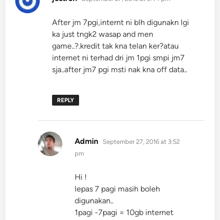
After jm 7pgi,internt ni blh digunakn lgi
ka just tngk2 wasap and men
game..?.kredit tak kna telan ker?atau
internet ni terhad dri jm 1pgi smpi jm7
sja..after jm7 pgi msti nak kna off data..
REPLY
says:
Admin
September 27, 2016 at 3:52
pm
Hi !
lepas 7 pagi masih boleh
digunakan..
1pagi -7pagi = 10gb internet