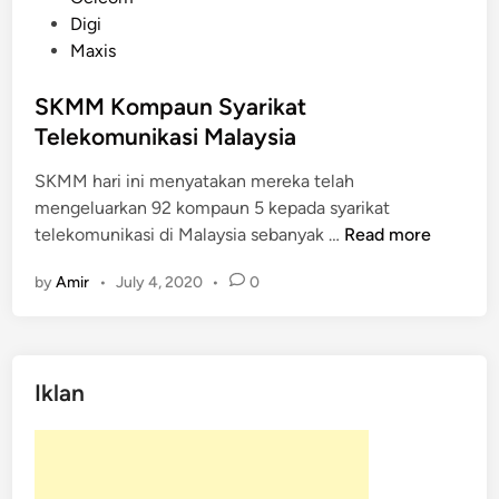
s
Digi
t
Maxis
e
d
SKMM Kompaun Syarikat
i
Telekomunikasi Malaysia
n
SKMM hari ini menyatakan mereka telah
mengeluarkan 92 kompaun 5 kepada syarikat
S
telekomunikasi di Malaysia sebanyak …
Read more
K
by
Amir
•
July 4, 2020
•
0
M
M
K
o
Iklan
m
p
a
u