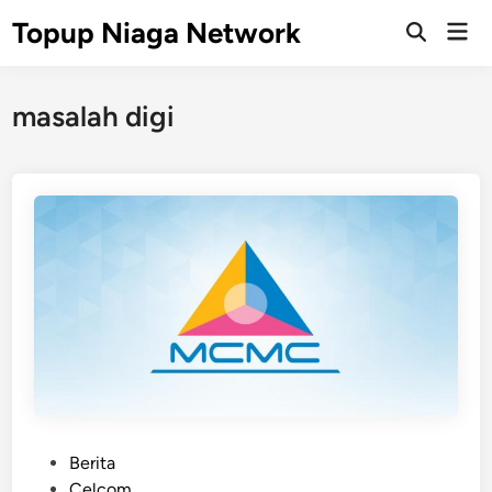
Skip
Topup Niaga Network
Mai
to
Open
Men
Search
content
masalah digi
P
Berita
o
Celcom