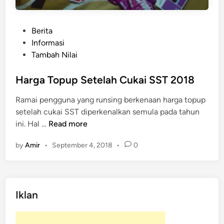
P
Berita
o
Informasi
s
Tambah Nilai
t
e
Harga Topup Setelah Cukai SST 2018
d
Ramai pengguna yang runsing berkenaan harga topup
i
setelah cukai SST diperkenalkan semula pada tahun
n
H
ini. Hal …
Read more
a
by
Amir
•
September 4, 2018
•
0
r
g
a
T
Iklan
o
p
u