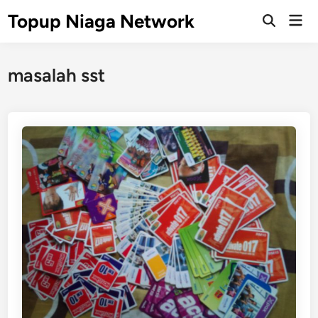
Skip
Topup Niaga Network
Mai
to
Open
Men
Search
content
masalah sst