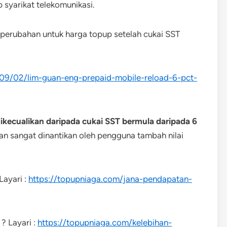
syarikat telekomunikasi.
a perubahan untuk harga topup setelah cukai SST
09/02/lim-guan-eng-prepaid-mobile-reload-6-pct-
kecualikan daripada cukai SST bermula daripada 6
dan sangat dinantikan oleh pengguna tambah nilai
Layari :
https://topupniaga.com/jana-pendapatan-
? Layari :
https://topupniaga.com/kelebihan-