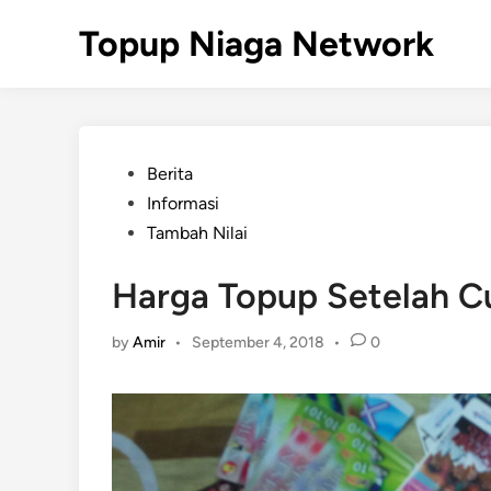
Skip
Topup Niaga Network
to
content
Posted
Berita
in
Informasi
Tambah Nilai
Harga Topup Setelah C
by
Amir
•
September 4, 2018
•
0