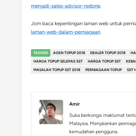
menjadi-sales-advisor-redone
.
Jom baca kepentingan laman web untuk pernia
laman-web-dalam-perniagaan
.
TAGGED
AGEN TOPUP 2018
DEALER TOPUP 2018
HA
HARGA TOPUP SELEPAS SST
HARGA TOPUP SST
KEBA
MASALAH TOPUP SST 2018
PERNIAGAAN TOPUP
SST 
Amir
Suka berkongsi maklumat tent
Malaysia. Menjalankan perniag
kemudahan pengguna.