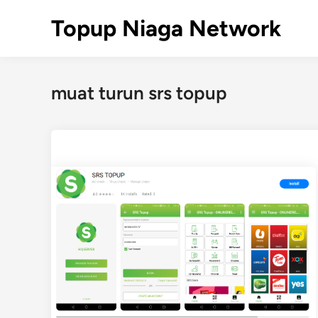
Skip
Topup Niaga Network
to
content
muat turun srs topup