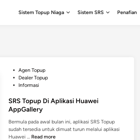
Sistem Topup Niaga
Sistem SRS
Penafian
P
Agen Topup
o
Dealer Topup
s
Informasi
t
e
SRS Topup Di Aplikasi Huawei
d
AppGallery
i
Bermula pada awal bulan ini, aplikasi SRS Topup
n
sudah tersedia untuk dimuat turun melalui aplikasi
S
Huawei …
Read more