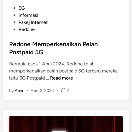
P
5G
o
Informasi
s
Pakej Internet
t
Redone
e
d
Redone Memperkenalkan Pelan
i
Postpaid 5G
n
Bermula pada 1 April 2024, Redone telah
memperkenalkan pelan postpaid 5G terbaru mereka
R
iaitu 5G Postpaid …
Read more
e
by
Amir
•
April 2, 2024
•
2
d
o
n
e
M
e