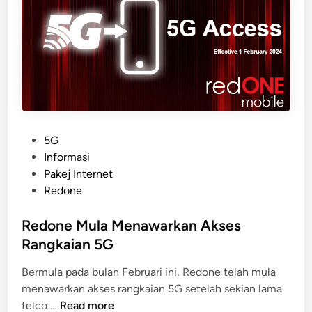
m
p
e
r
k
e
n
a
l
P
5G
k
o
Informasi
a
s
Pakej Internet
n
t
Redone
P
e
e
d
Redone Mula Menawarkan Akses
l
i
Rangkaian 5G
a
n
Bermula pada bulan Februari ini, Redone telah mula
n
menawarkan akses rangkaian 5G setelah sekian lama
P
R
telco …
Read more
o