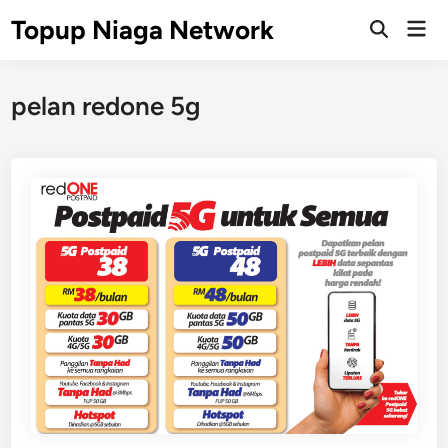
Skip
Topup Niaga Network
Mai
to
Open
Men
Search
content
pelan redone 5g