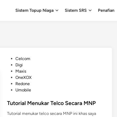
Sistem Topup Niaga
Sistem SRS
Penafian
P
Celcom
o
Digi
s
Maxis
t
OneXOX
e
Redone
d
Umobile
i
n
Tutorial Menukar Telco Secara MNP
Tutorial menukar telco secara MNP ini khas saya