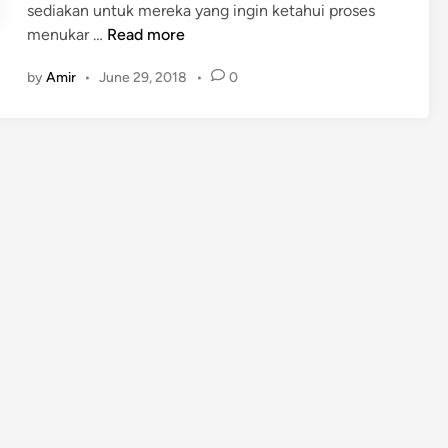
sediakan untuk mereka yang ingin ketahui proses
T
menukar …
Read more
u
by
Amir
•
June 29, 2018
•
0
t
o
r
i
a
l
M
e
n
u
k
a
r
T
e
l