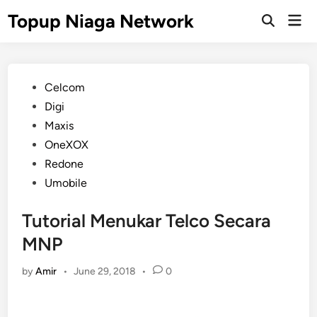
Skip
Topup Niaga Network
Mai
to
Open
Men
Search
content
Posted
Celcom
in
Digi
Maxis
OneXOX
Redone
Umobile
Tutorial Menukar Telco Secara
MNP
by
Amir
•
June 29, 2018
•
0