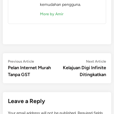
kemudahan pengguna.
More by Amir
Post
Previous
Nex
Previous Article
Next Article
article:
artic
Pelan Internet Murah
Kelajuan Digi Infinite
navigation
Tanpa GST
Ditingkatkan
Leave a Reply
Your email address will not be published.
Required fields