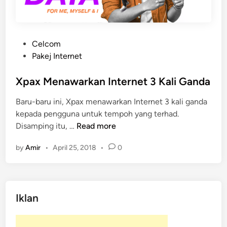
P
Celcom
o
Pakej Internet
s
t
Xpax Menawarkan Internet 3 Kali Ganda
e
Baru-baru ini, Xpax menawarkan Internet 3 kali ganda
d
kepada pengguna untuk tempoh yang terhad.
i
X
Disamping itu, …
Read more
n
p
by
Amir
•
April 25, 2018
•
0
a
x
M
e
Iklan
n
a
w