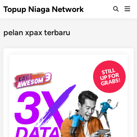
Skip
Topup Niaga Network
Mai
to
Open
Men
Search
content
pelan xpax terbaru