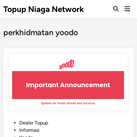
Skip
Topup Niaga Network
Mai
to
Open
Men
Search
content
perkhidmatan yoodo
P
Dealer Topup
o
Informasi