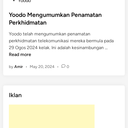
s
Yoodo
t
e
Yoodo Mengumumkan Penamatan
d
Perkhidmatan
i
Yoodo telah mengumumkan penamatan
n
perkhidmatan telekomunikasi mereka bermula pada
Y
29 Ogos 2024 kelak. Ini adalah kesinambungan …
o
Read more
o
by
Amir
•
May 20, 2024
•
0
d
o
M
e
Iklan
n
g
u
m
u