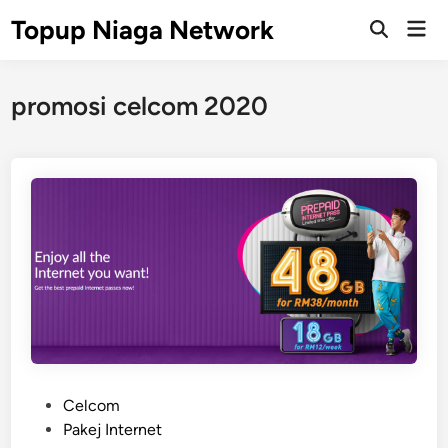
Skip
Topup Niaga Network
Mai
to
Open
Men
Search
content
promosi celcom 2020
P
Celcom
o
Pakej Internet