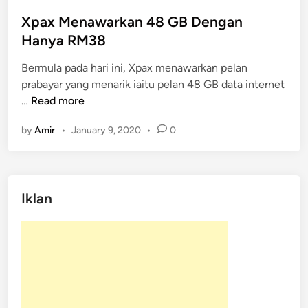
s
t
Xpax Menawarkan 48 GB Dengan
e
Hanya RM38
d
Bermula pada hari ini, Xpax menawarkan pelan
i
prabayar yang menarik iaitu pelan 48 GB data internet
n
X
…
Read more
p
by
Amir
•
January 9, 2020
•
0
a
x
M
e
Iklan
n
a
w
a
r
k
a