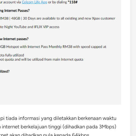
api tiada informasi yang diletakkan berkenaan waktu
 internet berkelajuan tinggi (dihadkan pada 3Mbps)
ernet akan dihadkan pula kepada 64kbps.