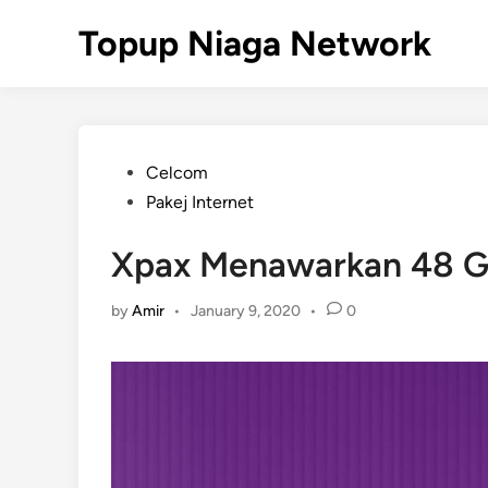
Skip
Topup Niaga Network
to
content
Posted
Celcom
in
Pakej Internet
Xpax Menawarkan 48 
by
Amir
•
January 9, 2020
•
0