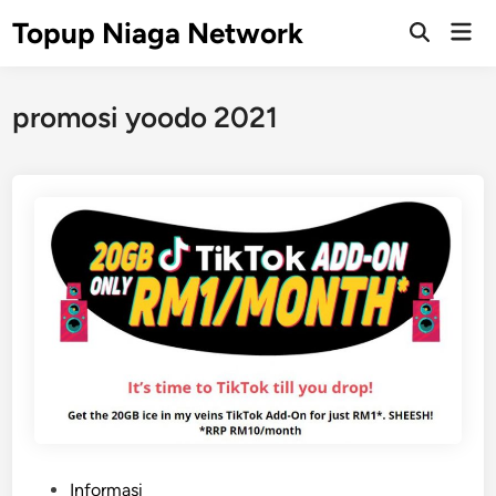
Skip
Topup Niaga Network
Mai
to
Open
Men
Search
content
promosi yoodo 2021
P
Informasi