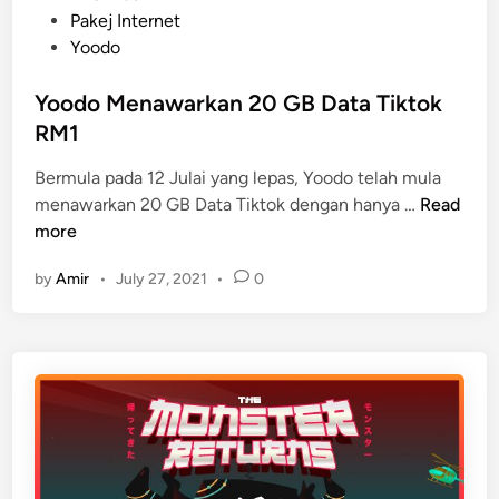
o
Pakej Internet
s
Yoodo
t
e
Yoodo Menawarkan 20 GB Data Tiktok
d
RM1
i
Bermula pada 12 Julai yang lepas, Yoodo telah mula
n
Y
menawarkan 20 GB Data Tiktok dengan hanya …
Read
o
more
o
by
Amir
•
July 27, 2021
•
0
d
o
M
e
n
a
w
a
r