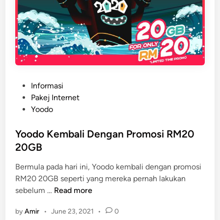
k
a
n
2
0
G
B
P
Informasi
D
o
Pakej Internet
a
s
Yoodo
t
t
a
e
Yoodo Kembali Dengan Promosi RM20
T
d
20GB
i
i
k
Bermula pada hari ini, Yoodo kembali dengan promosi
n
t
RM20 20GB seperti yang mereka pernah lakukan
o
Y
sebelum …
Read more
k
o
R
by
Amir
•
June 23, 2021
•
0
o