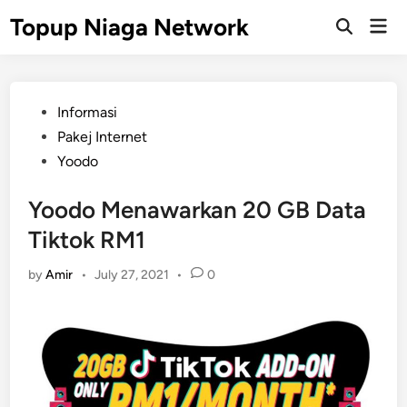
Skip
Topup Niaga Network
Mai
to
Open
Men
Search
content
Posted
Informasi
in
Pakej Internet
Yoodo
Yoodo Menawarkan 20 GB Data
Tiktok RM1
by
Amir
•
July 27, 2021
•
0