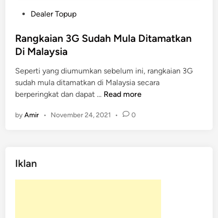
P
Dealer Topup
o
s
Rangkaian 3G Sudah Mula Ditamatkan
t
Di Malaysia
e
Seperti yang diumumkan sebelum ini, rangkaian 3G
d
sudah mula ditamatkan di Malaysia secara
i
R
berperingkat dan dapat …
Read more
n
a
by
Amir
•
November 24, 2021
•
0
n
g
k
a
Iklan
i
a
n
3
G