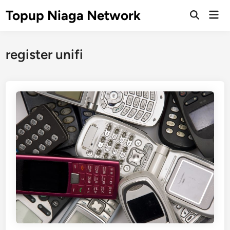
Skip
Topup Niaga Network
Mai
to
Open
Men
Search
content
register unifi