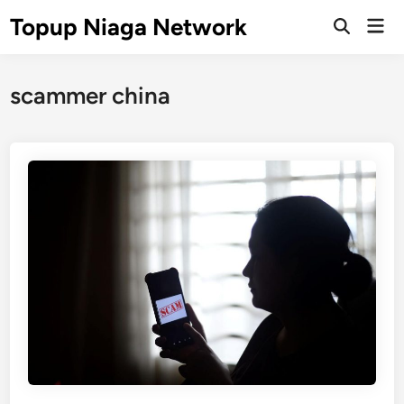
Skip
Topup Niaga Network
Mai
to
Open
Men
Search
content
scammer china