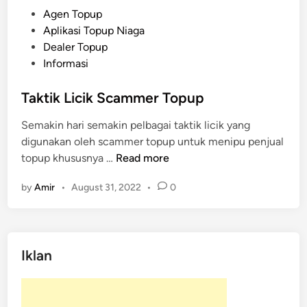
P
Agen Topup
o
Aplikasi Topup Niaga
s
Dealer Topup
t
Informasi
e
d
Taktik Licik Scammer Topup
i
Semakin hari semakin pelbagai taktik licik yang
n
digunakan oleh scammer topup untuk menipu penjual
T
topup khususnya …
Read more
a
by
Amir
•
August 31, 2022
•
0
k
t
i
k
Iklan
L
i
c
i