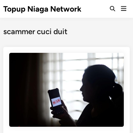
Skip
Topup Niaga Network
Mai
to
Open
Men
Search
content
scammer cuci duit