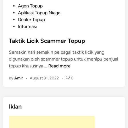
P
Agen Topup
o
Aplikasi Topup Niaga
s
Dealer Topup
t
Informasi
e
d
Taktik Licik Scammer Topup
i
Semakin hari semakin pelbagai taktik licik yang
n
digunakan oleh scammer topup untuk menipu penjual
T
topup khususnya …
Read more
a
by
Amir
•
August 31, 2022
•
0
k
t
i
k
Iklan
L
i
c
i