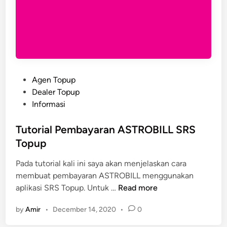
P
Agen Topup
o
Dealer Topup
s
Informasi
t
e
Tutorial Pembayaran ASTROBILL SRS
d
Topup
i
Pada tutorial kali ini saya akan menjelaskan cara
n
membuat pembayaran ASTROBILL menggunakan
T
aplikasi SRS Topup. Untuk …
Read more
u
by
Amir
•
December 14, 2020
•
0
t
o