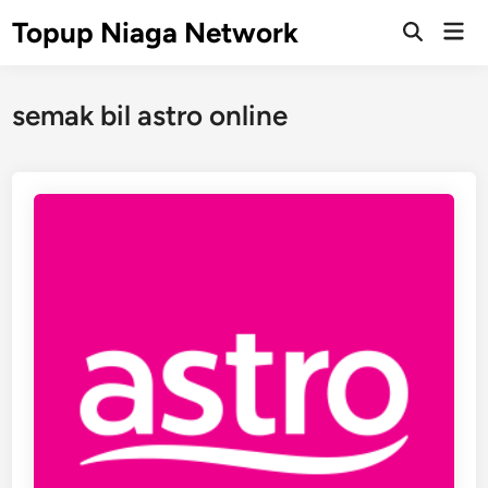
Skip
Topup Niaga Network
Mai
to
Open
Men
Search
content
semak bil astro online