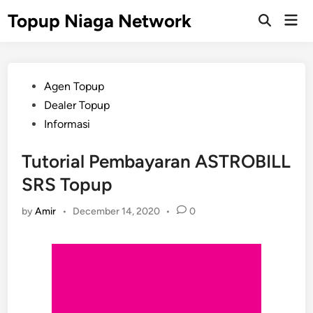
Skip
Topup Niaga Network
Mai
to
Open
Men
Search
content
Posted
Agen Topup
in
Dealer Topup
Informasi
Tutorial Pembayaran ASTROBILL
SRS Topup
by
Amir
•
December 14, 2020
•
0