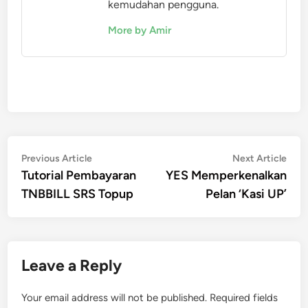
kemudahan pengguna.
More by Amir
Post
Previous
Nex
Previous Article
Next Article
article:
artic
Tutorial Pembayaran
YES Memperkenalkan
navigation
TNBBILL SRS Topup
Pelan ‘Kasi UP’
Leave a Reply
Your email address will not be published.
Required fields